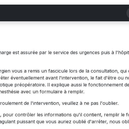
nseils d'urgence
Documentation
Fellowship
C
harge est assurée par le service des urgences puis à l'hôpit
ien vous a remis un fascicule lors de la consultation, qui c
rêter éventuellement avant l'intervention, le fait d'être ou
iotique préopératoire. Il explique aussi le fonctionnement de
anesthésie avec un formulaire à remplir.
oulement de l'intervention, veuillez à ne pas l'oublier.
our contrôler les informations qu'il contient, remplir le fo
gulant puissant que vous auriez oublié d'arrêter, nous obli