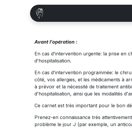
Se rendre au contenu
Page d'accueil
L'équipe
Co
Avant l’opération :
En cas d'intervention urgente: la prise en c
d'hospitalisation.
En cas d'intervention programmée: le chirurg
côté, vos allergies, et les médicaments à ar
à prévoir et la nécessité de traitement antib
d'hospitalisation, ainsi que les modalités d'
Ce carnet est très important pour le bon dér
Prenez-en connaissance très attentivement, p
problème le jour J (par exemple, un anticoa